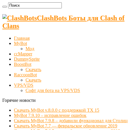
ClashBots Боты для Clash of
Clans
Главная
MyBot
Мод
ccMapper
DummySprite
BoostBot
Скачать
RaccoonBot
Скачать
VPS/VDS
Cофт для бота на VPS/VDS
Горячие новости
Скачать MyBot v.8.0.0 с поддержкой ТХ 15
MyBot 7.9.10 – исправление ошибок
Скачать MyBot 7.9.8 – добавили функционал для Столиц
Скачать MyBot 7.7 — февральское обновление 2019