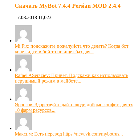
Скачать MyBot 7.4.4 Persian MOD 2.4.4
17.03.2018
11,023
Mi Fix: подскажите пожалуйста что делать? Когда бот
хочет идти в бой то не ищет баз для...
Rafael ASeraziev: Привет. Подскажи как использовать
нерушимый режим в майботе...
Ярослав: Здарствуйте дайте люди добрые конфиг для тх
10 фарм ресурсов...
Максим: Есть перевод https://new.vk.com/mybotrus...