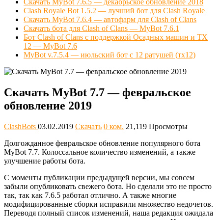
Скачать MyBot 7.6.5 — декабрьское обновление 2018
Clash Royale Bot 1.5.2 — лучший бот для Clash Royale
Скачать MyBot 7.6.4 — автофарм для Clash of Clans
Скачать бота для Clash of Clans — MyBot 7.6.1
Бот Clash of Clans с поддержкой Осадных машин и ТХ
12 — MyBot 7.6
MyBot v.7.5.4 — июльский бот с 12 ратушей (тх12)
Скачать MyBot 7.7 — февральское
обновление 2019
ClashBots
03.02.2019
Скачать
0 ком.
21,119 Просмотры
Долгожданное февральское обновление популярного бота
MyBot 7.7. Колоссальное количество изменений, а также
улучшение работы бота.
С моменты публикации предыдущей версии, мы совсем
забыли опубликовать свежего бота. Но сделали это не просто
так, так как 7.6.5 работал отлично. А также многие
модифицированные сборки исправили множество недочетов.
Переводя полный список изменений, наша редакция ожидала