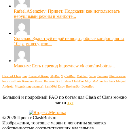
Rafael ASeraziev: Привет. Подскажи как использовать
нерушимый режим в майботе...
Ярослав: Здарствуйте дайте люди добрые конфиг для тх
10 фарм ресурсов...
Максим: Есть перевод https://new.vk.com/mybotrus...
Clash of Clans
Бот
Клеш оф Кленс
MyBot
MyBotRun
МайБот
боты
Скачать
Обновление
bots
clashbots
Клаш оф Кланс
RaccoonBot
Update
ClashBot
Мод
МайБотРан
beta
Merged
Android
Модифицированный
SamM0d
Енот
BrokenBot
BoostBot
Большой и подробный FAQ по ботам для Clash of Clans можно
найти
тут
.
© 2026 Проект ClashBots.ru
Изображения, торговые марки и логотипы являются
собственностью соответствующих владельцев