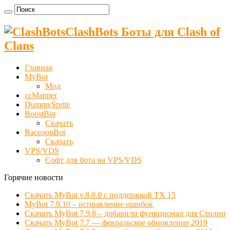
ClashBots Боты для Clash of
Clans
Главная
MyBot
Мод
ccMapper
DummySprite
BoostBot
Скачать
RaccoonBot
Скачать
VPS/VDS
Cофт для бота на VPS/VDS
Горячие новости
Скачать MyBot v.8.0.0 с поддержкой ТХ 15
MyBot 7.9.10 – исправление ошибок
Скачать MyBot 7.9.8 – добавили функционал для Столиц
Скачать MyBot 7.7 — февральское обновление 2019