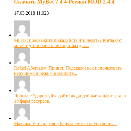
Скачать MyBot 7.4.4 Persian MOD 2.4.4
17.03.2018
11,023
Mi Fix: подскажите пожалуйста что делать? Когда бот
хочет идти в бой то не ищет баз для...
Rafael ASeraziev: Привет. Подскажи как использовать
нерушимый режим в майботе...
Ярослав: Здарствуйте дайте люди добрые конфиг для тх
10 фарм ресурсов...
Максим: Есть перевод https://new.vk.com/mybotrus...