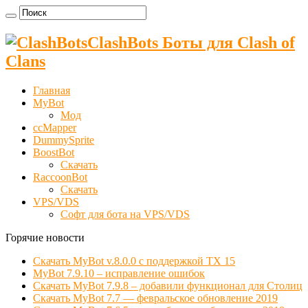
ClashBots Боты для Clash of
Clans
Главная
MyBot
Мод
ccMapper
DummySprite
BoostBot
Скачать
RaccoonBot
Скачать
VPS/VDS
Cофт для бота на VPS/VDS
Горячие новости
Скачать MyBot v.8.0.0 с поддержкой ТХ 15
MyBot 7.9.10 – исправление ошибок
Скачать MyBot 7.9.8 – добавили функционал для Столиц
Скачать MyBot 7.7 — февральское обновление 2019