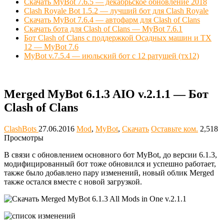
Скачать MyBot 7.6.5 — декабрьское обновление 2018
Clash Royale Bot 1.5.2 — лучший бот для Clash Royale
Скачать MyBot 7.6.4 — автофарм для Clash of Clans
Скачать бота для Clash of Clans — MyBot 7.6.1
Бот Clash of Clans с поддержкой Осадных машин и ТХ
12 — MyBot 7.6
MyBot v.7.5.4 — июльский бот с 12 ратушей (тх12)
Merged MyBot 6.1.3 AIO v.2.1.1 — Бот
Clash of Clans
ClashBots
27.06.2016
Mod
,
MyBot
,
Скачать
Оставьте ком.
2,518
Просмотры
В связи с обновлением основного бот MyBot, до версии 6.1.3,
модифицированный бот тоже обновился и успешно работает,
также было добавлено пару изменений, новый облик Merged
также остался вместе с новой загрузкой.