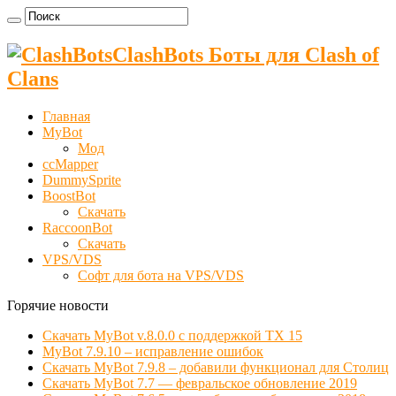
ClashBots Боты для Clash of
Clans
Главная
MyBot
Мод
ccMapper
DummySprite
BoostBot
Скачать
RaccoonBot
Скачать
VPS/VDS
Cофт для бота на VPS/VDS
Горячие новости
Скачать MyBot v.8.0.0 с поддержкой ТХ 15
MyBot 7.9.10 – исправление ошибок
Скачать MyBot 7.9.8 – добавили функционал для Столиц
Скачать MyBot 7.7 — февральское обновление 2019