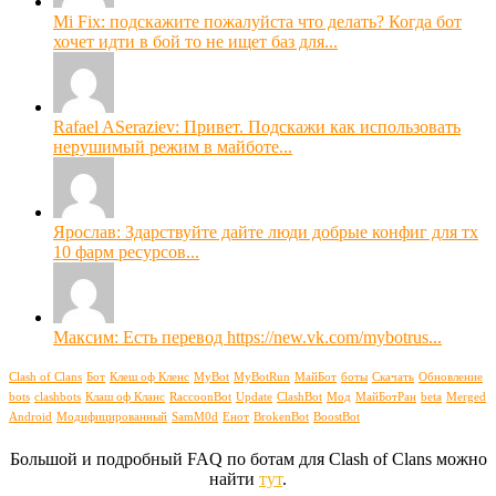
Mi Fix: подскажите пожалуйста что делать? Когда бот
хочет идти в бой то не ищет баз для...
Rafael ASeraziev: Привет. Подскажи как использовать
нерушимый режим в майботе...
Ярослав: Здарствуйте дайте люди добрые конфиг для тх
10 фарм ресурсов...
Максим: Есть перевод https://new.vk.com/mybotrus...
Clash of Clans
Бот
Клеш оф Кленс
MyBot
MyBotRun
МайБот
боты
Скачать
Обновление
bots
clashbots
Клаш оф Кланс
RaccoonBot
Update
ClashBot
Мод
МайБотРан
beta
Merged
Android
Модифицированный
SamM0d
Енот
BrokenBot
BoostBot
Большой и подробный FAQ по ботам для Clash of Clans можно
найти
тут
.